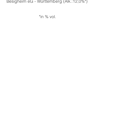
Besigheim eG -
Württemberg (Alk.:12,0%*)
*in % vol.